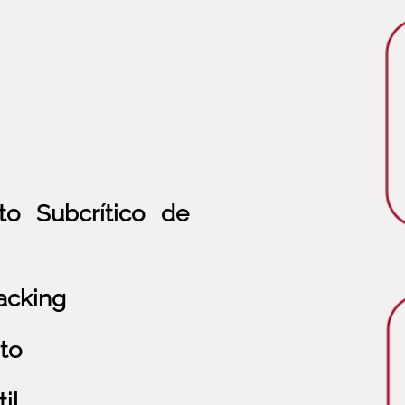
o Subcrítico de
acking
to
il